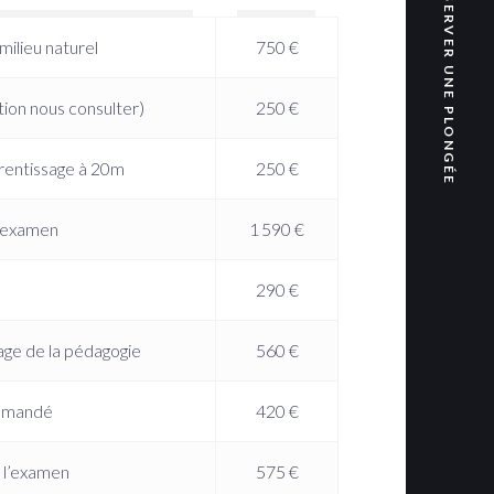
RÉSERVER UNE PLONGÉE
ilieu naturel
750 €
ion nous consulter)
250 €
prentissage à 20m
250 €
 examen
1 590 €
s
290 €
ge de la pédagogie
560 €
ommandé
420 €
 l’examen
575 €