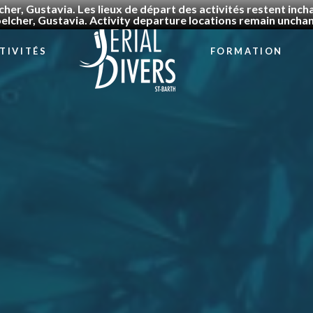
cher, Gustavia. Les lieux de départ des activités restent in
elcher, Gustavia. Activity departure locations remain uncha
TIVITÉS
FORMATION