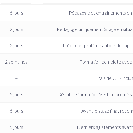
6 jours
Pédagogie et entraînements en m
2 jours
Pédagogie uniquement (stage en situat
2 jours
Théorie et pratique autour de l’ap
2 semaines
Formation complète avec
–
Frais de CTR inclu
5 jours
Début de formation MF1, apprentissa
6 jours
Avant le stage final, rec
5 jours
Derniers ajustements avant