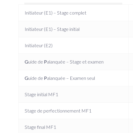
Initiateur (E1) – Stage complet
Initiateur (E1) – Stage initial
Initiateur (E2)
G
uide de
P
alanquée – Stage et examen
G
uide de
P
alanquée – Examen seul
Stage initial MF1
Stage de perfectionnement MF1
Stage final MF1